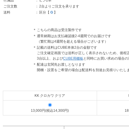
付属品
：
ピン2本
ご注文数
：
2台よりご注文を承ります
送料
：
区分【
G
】
＊
こちらの商品は受注製作です
＊
通常納期はお支払確認後2-4週間でのお届けです
（繁忙期は4週間を超える場合がございます）
＊
記載の送料はCUBE本体2台の金額です
ご注文確定画面では送料が正しく表示されないため、後程
3台以上、および
CUBE用棚板
と同時にお買い求めの場合の
＊
配達は玄関先お渡しとなります
開梱・設置をご希望の場合は配送料を別途お見積りいたし
KK クロカワ クリア
13,000円(税込14,300円)
1