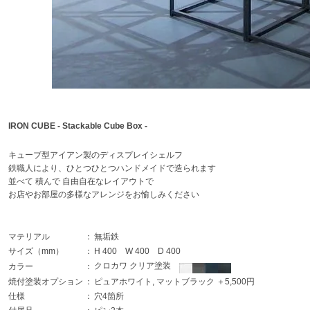
IRON CUBE - Stackable Cube Box -
キューブ型アイアン製のディスプレイシェルフ
鉄職人により、ひとつひとつハンドメイドで造られます
並べて 積んで 自由自在なレイアウトで
お店やお部屋の多様なアレンジをお愉しみください
マテリアル
：
無垢鉄
サイズ（mm）
：
H 400 W 400 D 400
クロカワ クリア塗装
カラー
：
焼付塗装オプション
：
ピュアホワイト, マットブラック ＋5,500円
仕様
：
穴4箇所