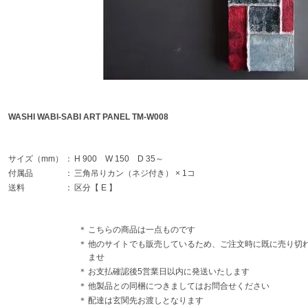
WASHI WABI-SABI ART PANEL TM-W008
サイズ（mm）
：
H 900 W 150 D 35～
付属品
：
三角吊りカン（ネジ付き） × 1コ
送料
：
区分【 E 】
＊
こちらの商品は一点ものです
＊
他のサイトでも販売しているため、ご注文時に既に売り切
ませ
＊
お支払確認後5営業日以内に発送いたします
＊
他製品との同梱につきましてはお問合せください
＊
配達は玄関先お渡しとなります