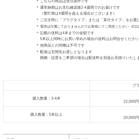
＊
こちらの商品は受注製作です
＊
通常納期はお支払確認後2-4週間でのお届けです
（繁忙期は4週間を超える場合がございます）
＊
ご注文時に「プラグタイプ」または「直付タイプ」をお選
＊
電球は付属しておりませんのでお客様にてご用意ください（E11
＊
記載の送料は4本までの金額です
5本以上同時にお買い求めの場合の送料はお問合せください
＊
他商品との同梱は不可です
＊
配達は玄関先お渡しとなります
開梱・設置をご希望の場合は配送料を別途お見積りいたし
プ
購入数量：3-4本
22,000
購入数量：5本以上
20,000