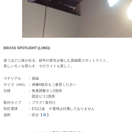
BRASS SPOTLIGHT (LONG)
使うほどに味が出る、経年の変化を愉しむ真鍮製スポットライト。
美しいモノを照らす、そのライトも美しく。
マテリアル
：
真鍮
サイズ（mm）
：
画像6枚目をご参照ください
仕様
：
角度調整ネジ2箇所
固定ビス1箇所
取付タイプ
：
プラグ / 直付け
対応電球
：
E11口金 ※電球は付属しておりません
送料
：
区分【
B
】