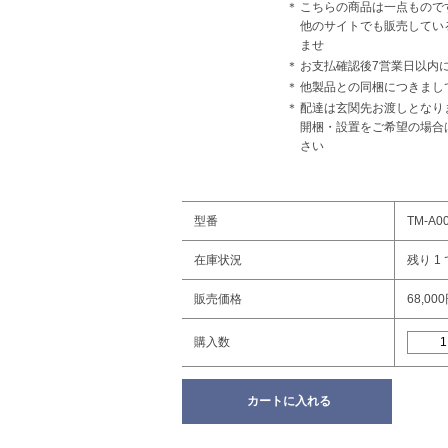
＊
こちらの商品は一点もので
他のサイトでも販売してい
ませ
＊
お支払確認後7営業日以内
＊
他製品との同梱につきまし
＊
配達は玄関先お渡しとなり
開梱・設置をご希望の場合
さい
型番
TM-A0
在庫状況
残り 1
販売価格
68,00
購入数