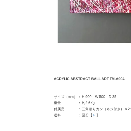
ACRYLIC ABSTRACT WALL ART TM-A004
サイズ（mm）
：
H 900 W 500 D 35
重量
：
約2.6Kg
付属品
：
三角吊りカン（ネジ付き） × 2
送料
：
区分【
F
】