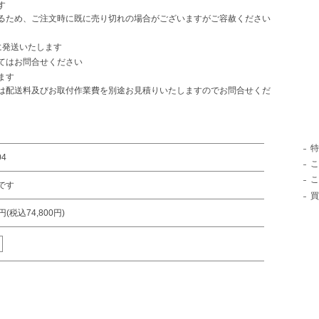
す
るため、ご注文時に既に売り切れの場合がございますがご容赦ください
に発送いたします
てはお問合せください
ます
は配送料及びお取付作業費を別途お見積りいたしますのでお問合せくだ
特
04
こ
こ
 です
買
0円(税込74,800円)