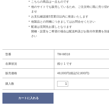
＊
こちらの商品は一点ものです
＊
他のサイトでも販売しているため、ご注文時に既に売り切
ませ
＊
お支払確認後5営業日以内に発送いたします
＊
他製品との同梱につきましてはお問合せください
＊
配達は玄関先お渡しとなります
開梱・設置をご希望の場合は配送料及びお取付作業費を別
さい
型番
TM-W018
在庫状況
残り 1 です
販売価格
48,000円(税込52,800円)
購入数