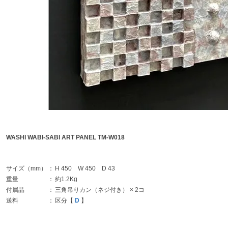
WASHI WABI-SABI ART PANEL TM-W018
サイズ（mm）
：
H 450 W 450 D 43
重量
：
約1.2Kg
付属品
：
三角吊りカン（ネジ付き） × 2コ
送料
：
区分【
D
】